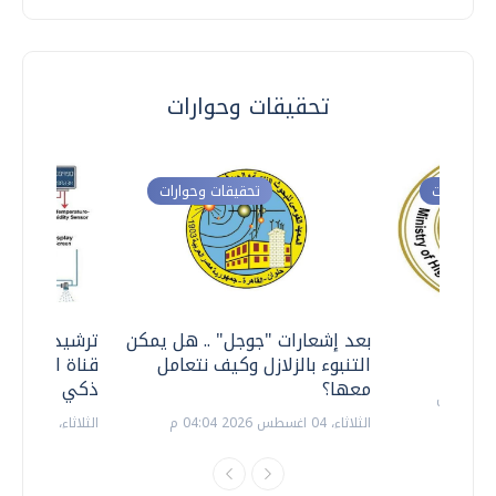
تحقيقات وحوارات
ت وحوارات
تحقيقات وحوارات
معي ..
بعد إشعارات "جوجل" .. هل يمكن
ترشيدا للمياه
التنبوء بالزلازل وكيف نتعامل
قناة السويس 
معها؟
ذكي بالطاقة
الثلاثاء، 04 اغسطس 2026 04:04 م
الثلاثاء، 14 يوليو 2026 06:11 م