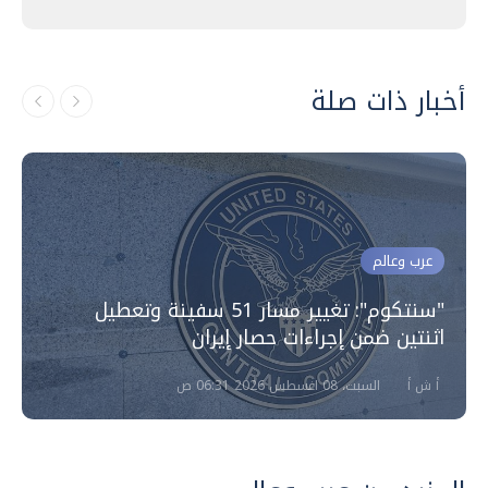
أخبار ذات صلة
عرب وعالم
"سنتكوم": تغيير مسار 51 سفينة وتعطيل
اثنتين ضمن إجراءات حصار إيران
أ ش أ
السبت، 08 اغسطس 2026 06:31 ص