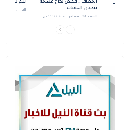
ف نتعامل
المطاف .. قصص نجاح ملهمة
يتم تنظيمها 
تتحدى العقبات
السبت، 18 يوليو 2026 09:22 ص
السبت، 08 اغسطس 2026 11:22 ص