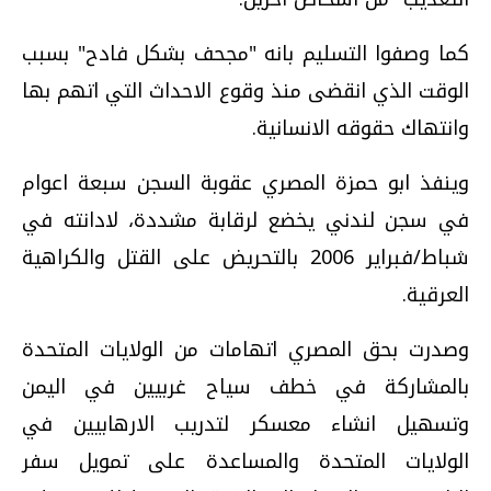
كما وصفوا التسليم بانه "مجحف بشكل فادح" بسبب
الوقت الذي انقضى منذ وقوع الاحداث التي اتهم بها
وانتهاك حقوقه الانسانية.
وينفذ ابو حمزة المصري عقوبة السجن سبعة اعوام
في سجن لندني يخضع لرقابة مشددة، لادانته في
شباط/فبراير 2006 بالتحريض على القتل والكراهية
العرقية.
وصدرت بحق المصري اتهامات من الولايات المتحدة
بالمشاركة في خطف سياح غربيين في اليمن
وتسهيل انشاء معسكر لتدريب الارهابيين في
الولايات المتحدة والمساعدة على تمويل سفر