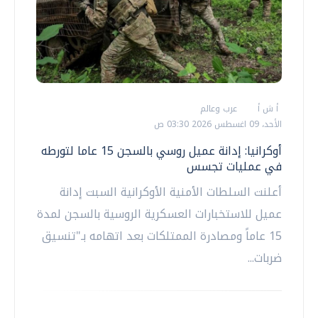
أ ش أ
عرب وعالم
الأحد، 09 اغسطس 2026 03:30 ص
أوكرانيا: إدانة عميل روسي بالسجن 15 عاما لتورطه
في عمليات تجسس
أعلنت السلطات الأمنية الأوكرانية السبت إدانة
عميل للاستخبارات العسكرية الروسية بالسجن لمدة
15 عاماً ومصادرة الممتلكات بعد اتهامه بـ"تنسيق
ضربات...