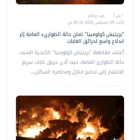
أ ش أ
عرب وعالم
الأحد، 09 اغسطس 2026 05:42 ص
"بريتيش كولومبيا" تعلن حالة الطواريء العامة إثر
اندلاع واسع لحرائق الغابات
أعلنت مقاطعة "بريتيش كولومبيا" الكندية السبت
حالة الطوارئ العامة، حيث أدى حريق غابات سريع
الانتشار إلى تدمير منازل ومحاصرة السكان،...