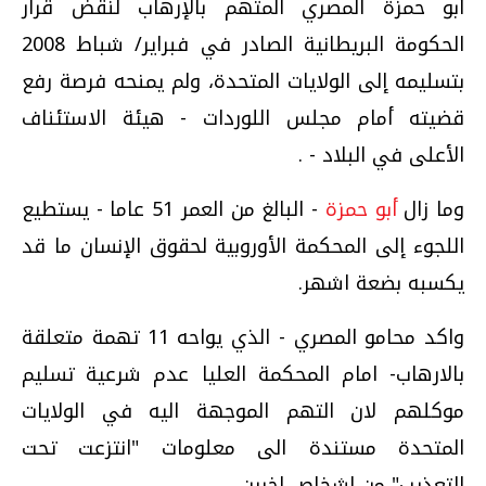
أبو حمزة المصري المتهم بالإرهاب لنقض قرار
الحكومة البريطانية الصادر في فبراير/ شباط 2008
بتسليمه إلى الولايات المتحدة، ولم يمنحه فرصة رفع
قضيته أمام مجلس اللوردات - هيئة الاستئناف
الأعلى في البلاد - .
وما زال
أبو حمزة
- البالغ من العمر 51 عاما - يستطيع
اللجوء إلى المحكمة الأوروبية لحقوق الإنسان ما قد
يكسبه بضعة اشهر.
واكد محامو المصري - الذي يواحه 11 تهمة متعلقة
بالارهاب- امام المحكمة العليا عدم شرعية تسليم
موكلهم لان التهم الموجهة اليه في الولايات
المتحدة مستندة الى معلومات "انتزعت تحت
التعذيب" من اشخاص اخرين.