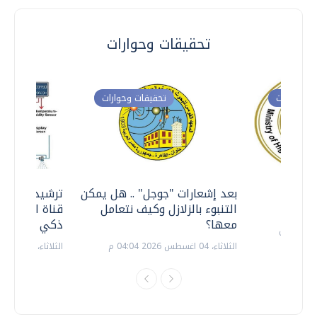
تحقيقات وحوارات
ت وحوارات
تحقيقات وحوارات
معي ..
بعد إشعارات "جوجل" .. هل يمكن
ترشيدا للمياه
التنبوء بالزلازل وكيف نتعامل
قناة السويس 
معها؟
ذكي بالطاقة
الثلاثاء، 04 اغسطس 2026 04:04 م
الثلاثاء، 14 يوليو 2026 06:11 م