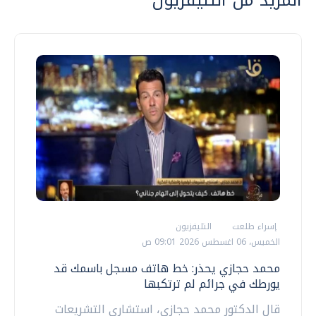
إسراء طلعت
التليفزيون
الخميس، 06 اغسطس 2026 09:01 ص
محمد حجازي يحذر: خط هاتف مسجل باسمك قد
يورطك في جرائم لم ترتكبها
قال الدكتور محمد حجازي، استشاري التشريعات