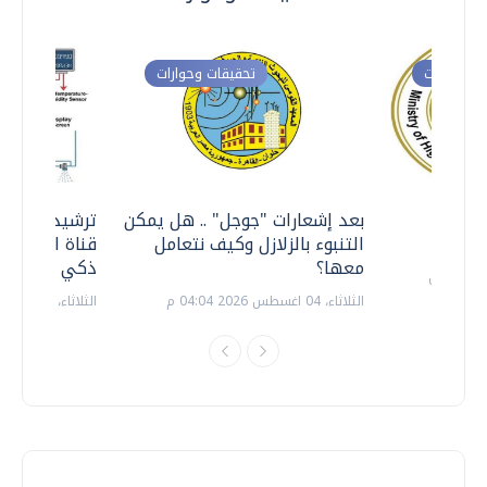
ت وحوارات
تحقيقات وحوارات
معي ..
بعد إشعارات "جوجل" .. هل يمكن
ترشيدا للمياه
التنبوء بالزلازل وكيف نتعامل
قناة السويس 
معها؟
ذكي بالطاقة
الثلاثاء، 04 اغسطس 2026 04:04 م
الثلاثاء، 14 يوليو 2026 06:11 م