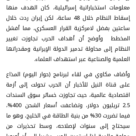
معلومات استخباراتية إسرائيلية، كان الهدف منها
إسقاط النظام خلال 48 ساعة، لكن إيران ردت خلال
ساعتين بفضل لامركزية القرار العسكري، مما أفشل
المخطط وأوضح أن أهداف الحرب تجاوزت تغيير
النظام إلى محاولة تدمير الدولة الإيرانية ومقدراتها
العلمية والصناعية عبر استهداف العلماء.
وأضاف مكاوي في لقاء لبرنامج (حوار اليوم) المذاع
على قناة النيل للأخبار أن الحرب تحولت إلى أزمة
اقتصادية عالمية، حيث تجاوزت خسائر سوق السندات
2.5 تريليون دولار، وتضاعفت أسعار الشحن 400%،
فيما تضررت 30% من بنية الطاقة في الخليج، وهو ما
سيحتاج إلى سنوات لإصلاحه، وسط تحذيرات من