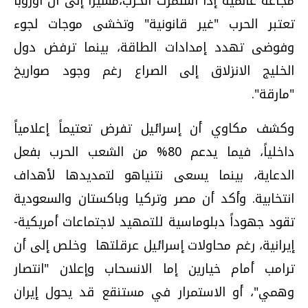
مجاعة عالمية إذا استمرت الحرب،مشيرا إلى أن أوروبا
تعتبر الحرب "غير قانونية" وتخشى موجات لجوء
وفوضى تهدد إمدادات الطاقة، بينما ترفض دول
الخليج الانزلاق إلى الصراع رغم وجود صواريخ
"مارقة".
وكشف مكاوي أن إسرائيل تفرض تعتيماً إعلامياً
داخلياً، فيما يدعم 80% من الشعب الحرب بفعل
الدعاية، بينما يسعى نتنياهو لتمديدها لأهداف
انتخابية. وأكد أن مصر وتركيا وباكستان والسعودية
تقود جهوداً دبلوماسية للتمهيد لاجتماعات أمريكية-
إيرانية، رغم محاولات إسرائيل عرقلتها وخلص إلى أن
ترامب أمام خيارين إما الانسحاب وإعلان "انتصار
وهمي"، أو الاستمرار في مستنقع قد يحول إيران