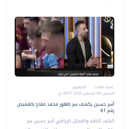
إسراء طلعت
التليفزيون
الخميس، 06 اغسطس 2026 08:57 ص
آسر حسين يكشف سر ظهور محمد صلاح بالقميص
رقم 61
كشف الناقد والمحلل الرياضي آسر حسين سر