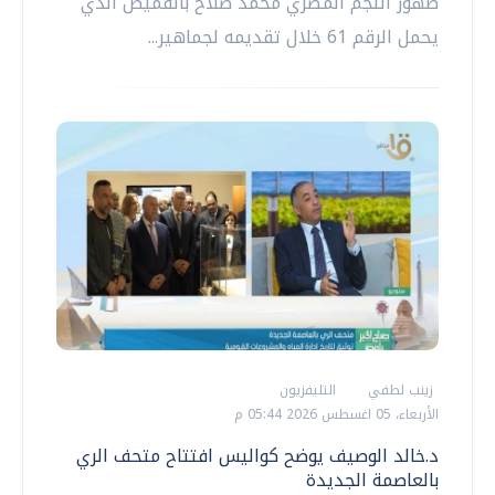
ظهور النجم المصري محمد صلاح بالقميص الذي
يحمل الرقم 61 خلال تقديمه لجماهير...
زينب لطفي
التليفزيون
الأربعاء، 05 اغسطس 2026 05:44 م
د.خالد الوصيف يوضح كواليس افتتاح متحف الري
بالعاصمة الجديدة