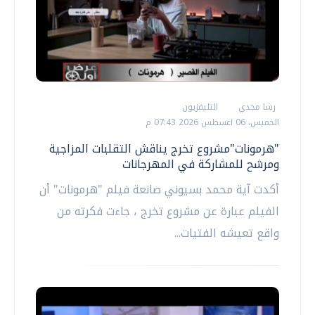
رشا مجدي
التليفزيون
الخميس، 06 اغسطس 2026 07:43 م
"هرمونات"مشروع تخرج يناقش التقلبات المزاجية
ومرشح للمشاركة في المهرجانات
أكدت آية محمد بسيوني صانعة فيلم "هرمونات" أن
الفيلم عبارة عن مشروع تخرج ، جاءت فكرته من
واقع تعيشه الفتيات...