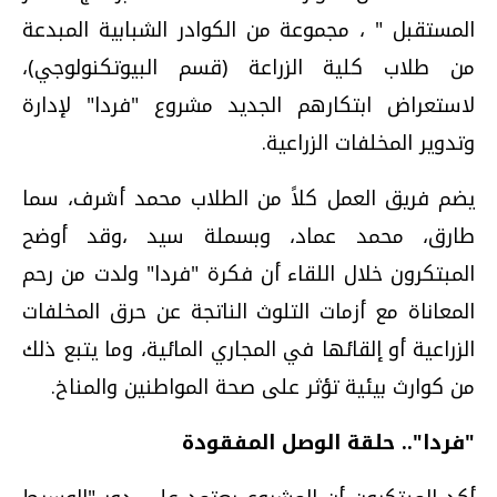
المستقبل " ، مجموعة من الكوادر الشبابية المبدعة
من طلاب كلية الزراعة (قسم البيوتكنولوجي)،
لاستعراض ابتكارهم الجديد مشروع "فردا" لإدارة
وتدوير المخلفات الزراعية.
يضم فريق العمل كلاً من الطلاب محمد أشرف، سما
طارق، محمد عماد، وبسملة سيد ،وقد أوضح
المبتكرون خلال اللقاء أن فكرة "فردا" ولدت من رحم
المعاناة مع أزمات التلوث الناتجة عن حرق المخلفات
الزراعية أو إلقائها في المجاري المائية، وما يتبع ذلك
من كوارث بيئية تؤثر على صحة المواطنين والمناخ.
"فردا".. حلقة الوصل المفقودة