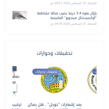
الجمعة، 07 اغسطس 2026 09:57 ص
زلزال بقوة 5.4 درجة يضرب قبالة مقاطعة
"أوكسيدنتال ميندورو" الفلبينية
الجمعة، 07 اغسطس 2026 09:49 ص
تحقيقات وحوارات
ت وحوارات
تحقيقات وحوارات
معي ..
بعد إشعارات "جوجل" .. هل يمكن
ترشيدا للمياه