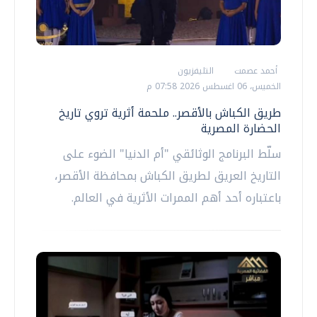
أحمد عصمت
التليفزيون
الخميس، 06 اغسطس 2026 07:58 م
طريق الكباش بالأقصر.. ملحمة أثرية تروي تاريخ
الحضارة المصرية
سلّط البرنامج الوثائقي "أم الدنيا" الضوء على
التاريخ العريق لطريق الكباش بمحافظة الأقصر،
باعتباره أحد أهم الممرات الأثرية في العالم.