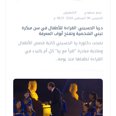
سمر سعودي
التليفزيون
الخميس، 06 اغسطس 2026 08:01 م
د.ربا الحسيني: القراءة للأطفال في سن مبكرة
تبني الشخصية وتفتح أبواب المعرفة
نصحت دكتورة ربا الحسيني كاتبة قصص الأطفال
وصاحبة مبادرة "اقرأ مع ربا" كل أم بالبدء في
القراءة لطفلها منذ يومه...