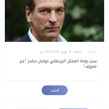
أ ف ب
الثلاثاء، 25 يوليو 2023 10:39 ص
سبب وفاة الممثل البريطاني جوليان ساندز "غير
معروف"
المزيد