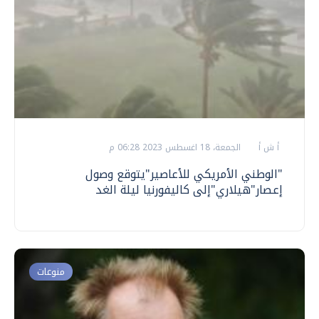
أ ش أ
الجمعة، 18 اغسطس 2023 06:28 م
"الوطني الأمريكي للأعاصير"يتوقع وصول
إعصار"هيلاري"إلى كاليفورنيا ليلة الغد
منوعات