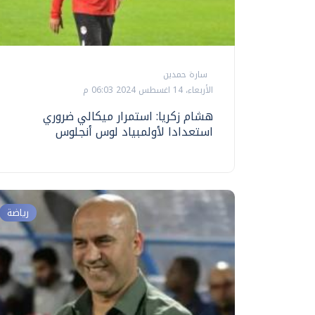
سارة حمدين
الأربعاء، 14 اغسطس 2024 06:03 م
هشام زكريا: استمرار ميكالي ضروري
استعدادا لأولمبياد لوس أنجلوس
رياضة