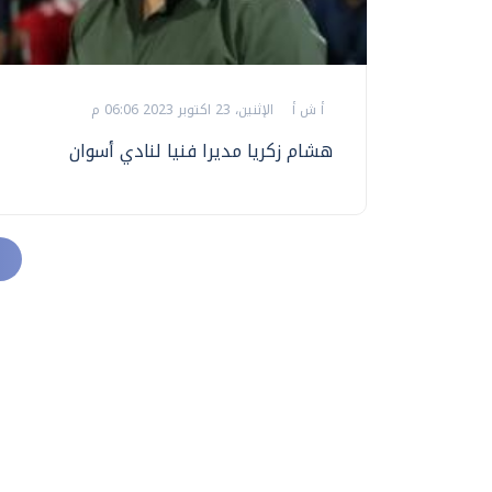
أ ش أ
الإثنين، 23 اكتوبر 2023 06:06 م
هشام زكريا مديرا فنيا لنادي أسوان