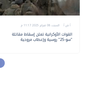
أ ش أ
السبت، 08 فبراير 2025 11:17 م
القوات الأوكرانية تعلن إسقاط مقاتلة
"سو-25" روسية وإعطاب مروحية