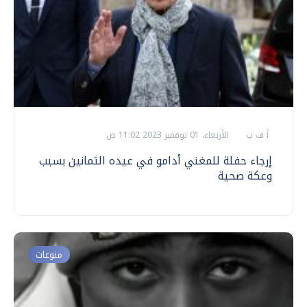
أ ف ب
الأربعاء، 01 نوفمبر 2023 11:02 ص
إرجاء حفلة للمغني أدامو في عيده الثمانين بسبب
وعكة صحية
منوعات