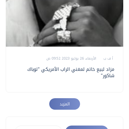
أ ف ب
الأربعاء، 26 يوليو 2023 09:52 ص
مزاد لبيع خاتم لمغني الراب الأمريكي "توباك
شاكور"
المزيد