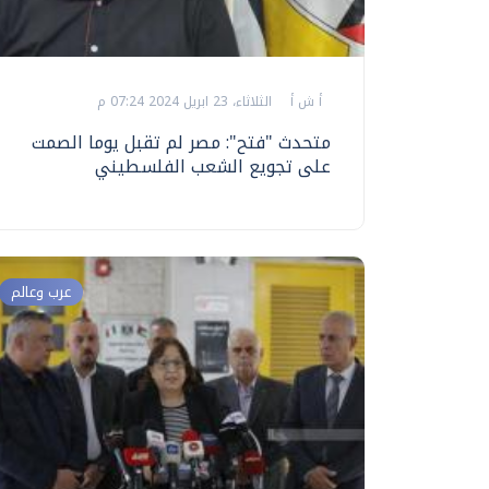
أ ش أ
الثلاثاء، 23 ابريل 2024 07:24 م
متحدث "فتح": مصر لم تقبل يوما الصمت
على تجويع الشعب الفلسطيني
عرب وعالم