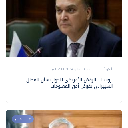
أ ش أ
السبت، 04 مايو 2024 07:33 م
"روسيا": الرفض الأمريكي للحوار بشأن المجال
السيبراني يقوض أمن المعلومات
عرب وعالم