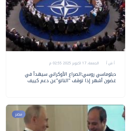
أ ش أ
الجمعة، 17 اكتوبر 2025 02:55 م
دبلوماسي روسي:الصراع الأوكراني سيهدأ في
غضون أشهر إذا توقف "الناتو"عن دعم كييف
مصر