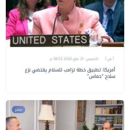
أ ش أ
الخميس، 21 مايو 2026 08:52 م
أمريكا: تطبيق خطة ترامب للسلام يقتضي نزع
سلاح "حماس"
مصر