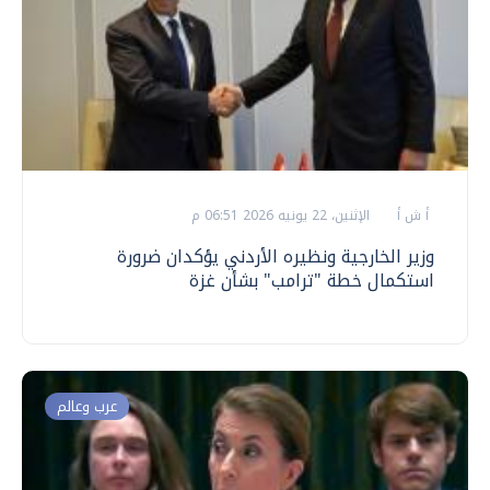
أ ش أ
الإثنين، 22 يونيه 2026 06:51 م
وزير الخارجية ونظيره الأردني يؤكدان ضرورة
استكمال خطة "ترامب" بشأن غزة
عرب وعالم