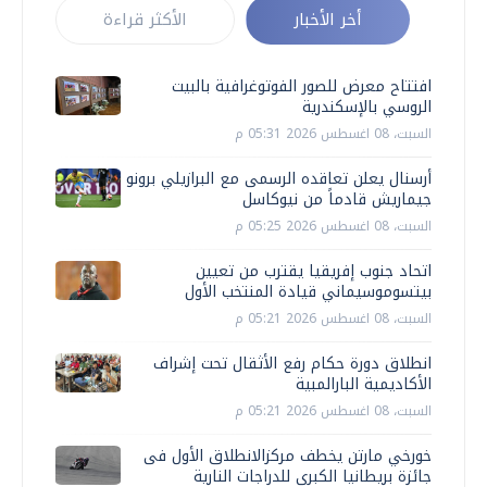
أخر الأخبار
الأكثر قراءة
افتتاح معرض للصور الفوتوغرافية بالبيت
الروسي بالإسكندرية
السبت، 08 اغسطس 2026 05:31 م
أرسنال يعلن تعاقده الرسمى مع البرازيلي برونو
جيماريش قادماً من نيوكاسل
السبت، 08 اغسطس 2026 05:25 م
اتحاد جنوب إفريقيا يقترب من تعيين
بيتسوموسيماني قيادة المنتخب الأول
السبت، 08 اغسطس 2026 05:21 م
انطلاق دورة حكام رفع الأثقال تحت إشراف
الأكاديمية البارالمبية
السبت، 08 اغسطس 2026 05:21 م
خورخي مارتن يخطف مركزالانطلاق الأول فى
جائزة بريطانيا الكبرى للدراجات النارية