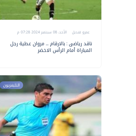
عمرو قنديل
الأحد، 08 سبتمبر 2024 07:28 م
ناقد رياضى : بالارقام ... مروان عطية رجل
المباراة أمام الرأس الاخضر
التليفزيون