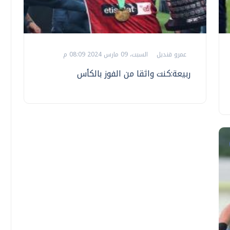
عمرو قنديل
السبت، 09 مارس 2024 08:09 م
ربيعة:كنت واثقا من الفوز بالكأس