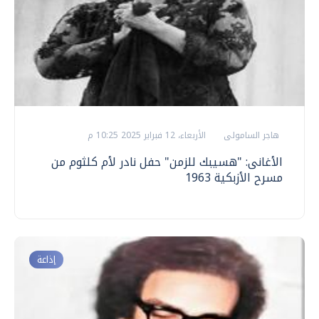
هاجر السامولى
الأربعاء، 12 فبراير 2025 10:25 م
الأغانى: "هسيبك للزمن" حفل نادر لأم كلثوم من
مسرح الأزبكية 1963
إذاعة