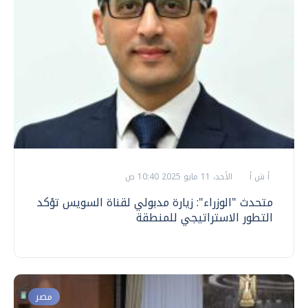
أ ش أ
الأحد، 11 مايو 2025 10:40 ص
متحدث "الوزراء": زيارة مدبولي لقناة السويس تؤكد
التطور الاستراتيجي للمنطقة
مصر