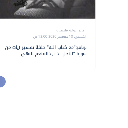
خاص بوابة ماسبيرو
الخميس، 10 ديسمبر 2020 12:00 ص
برنامج"مع كتاب الله" حلقة تفسير آيات من
سورة "النحل" د.عبدالمنعم البهي