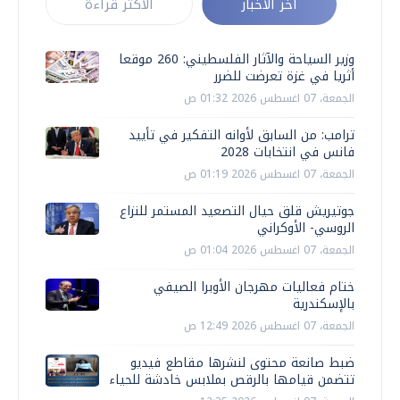
أخر الأخبار
الأكثر قراءة
وزير السياحة والآثار الفلسطيني: 260 موقعا
أثريا في غزة تعرضت للضرر
الجمعة، 07 اغسطس 2026 01:32 ص
ترامب: من السابق لأوانه التفكير في تأييد
فانس في انتخابات 2028
الجمعة، 07 اغسطس 2026 01:19 ص
جوتيريش قلق حيال التصعيد المستمر للنزاع
الروسي- الأوكراني
الجمعة، 07 اغسطس 2026 01:04 ص
ختام فعاليات مهرجان الأوبرا الصيفي
بالإسكندرية
الجمعة، 07 اغسطس 2026 12:49 ص
ضبط صانعة محتوى لنشرها مقاطع فيديو
تتضمن قيامها بالرقص بملابس خادشة للحياء