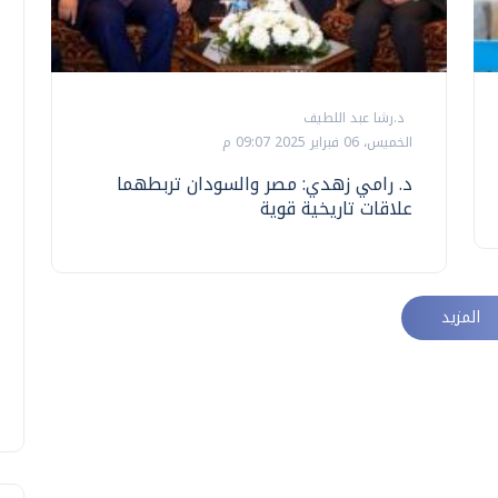
د.رشا عبد اللطيف
الخميس، 06 فبراير 2025 09:07 م
د. رامي زهدي: مصر والسودان تربطهما
علاقات تاريخية قوية
المزيد