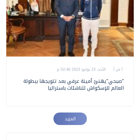
أ ش أ
الأحد، 23 يوليو 2023 02:46 م
"صبحي"يهنئ أمينة عرفي بعد تتويجها ببطولة
العالم للإسكواش للناشئات باستراليا
المزيد