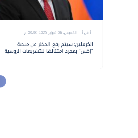
أ ش أ
الخميس، 06 فبراير 2025 03:30 م
الكرملين: سيتم رفع الحظر عن منصة
"إكس" بمجرد امتثالها للتشريعات الروسية