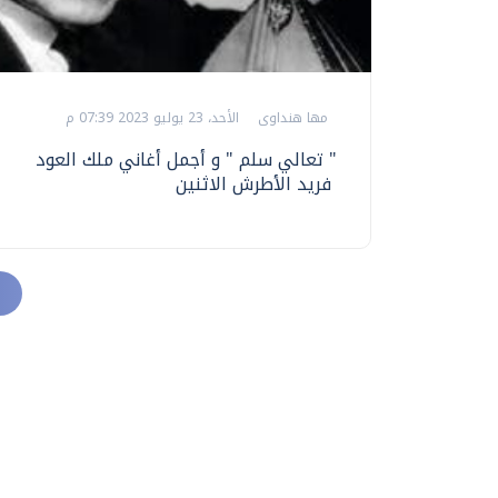
مها هنداوى
الأحد، 23 يوليو 2023 07:39 م
" تعالي سلم " و أجمل أغاني ملك العود
فريد الأطرش الاثنين