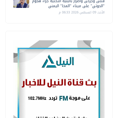
قتلى وجرحى وأضرار بالبنية التحتية جراء هجوم
"الحوثي" على ميناء "المخا" اليمني
الأحد، 09 اغسطس 2026 06:33 م