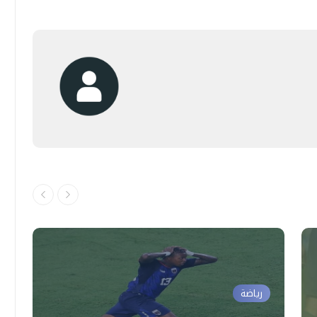
رياضة
م