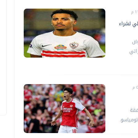
ي لشراء
رض
اتي
فقة
تومياسو.