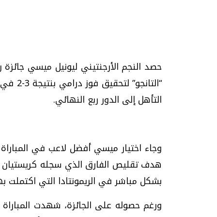
تحقيقات وحوارات
حصد النجم الأرجنتيني ليونيل ميسي جائزة ر
التأهل إلى الدور ربع النهائي.
موجات الطقس الساخنة.. لماذا تحدث وكيف
فيديو.. الإعلام الر
نواجهها؟
وتحديات هائلة
وجاء اختيار ميسي أفضل لاعب في المباراة ب
الخميس، 23 يوليو 2026 05:18 م
الخميس، 30 يوليو 2026 01:09 م
هدف تقليص الفارق الذي سجله كريستيان ر
بشكل مباشر في الريمونتادا التي اكتملت به
ورغم حصوله على الجائزة، شهدت المباراة ل