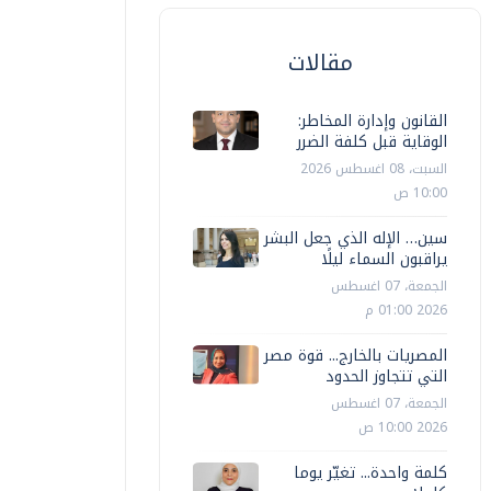
مقالات
القانون وإدارة المخاطر:
الوقاية قبل كلفة الضرر
السبت، 08 اغسطس 2026
10:00 ص
سين… الإله الذي جعل البشر
يراقبون السماء ليلًا
الجمعة، 07 اغسطس
2026 01:00 م
المصريات بالخارج... قوة مصر
التي تتجاوز الحدود
الجمعة، 07 اغسطس
رياضة
2026 10:00 ص
رياضة
كلمة واحدة... تغيّر يوما
ودريتش يمدد عقده مع ميلان حتى عام