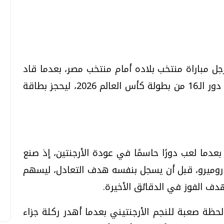
تحقيقات وحوارات
تحقيقات وحوارات
جل مباراة منتخب بلاده أمام منتخب مصر، بعدما قاد
“التانجو” لتحقيق فوز درامي بنتيجة 3-2 في دور الـ16 من بطولة كأس العالم 2026، ليحجز بطاقة
قمي.. تقنيات واعدة
دليلك للتنسيق الجامعي .. تساؤلات
وإجابات
عدما لعب دورًا حاسمًا في عودة الأرجنتين، إذ صنع
السبت، 01 اغسطس 2026 10:25 ص
وميرو، قبل أن يسجل بنفسه هدف التعادل، ليسهم
دف الفوز في الدقائق الأخيرة.
حظة صعبة للنجم الأرجنتيني بعدما أهدر ركلة جزاء