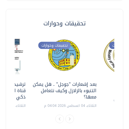
تحقيقات وحوارات
ت وحوارات
تحقيقات وحوارات
معي ..
بعد إشعارات "جوجل" .. هل يمكن
ترشيدا للمياه
التنبوء بالزلازل وكيف نتعامل
قناة السويس 
معها؟
ذكي بالطاقة
الثلاثاء، 04 اغسطس 2026 04:04 م
الثلاثاء، 14 يوليو 2026 06:11 م