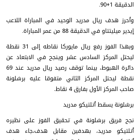
الدقيقة 1+90.
وأحرز هدف ريال مدريد الوحيد في المباراة اللاعب
إيدير ميليتتاو في الدقيقة 88 من عمر المباراة.
وبهذا الفوز رفع ريال مايوركا نقاطه إلى 31 نقطة
ليحتل المركز السادس عشر وينجح في الابتعاد عن
دائرة الهبوط، بينما توقف رصيد ريال مدريد عند 69
نقطة ليحتل المركز الثاني متفوقا عليه برشلونة
صاحب المركز الأول بفارق 4 نقاط.
برشلونة يسقط أتلتيكو مدريد
نجح فريق برشلونة في تحقيق الفوز على نظيره
أتلتيكو مدريد، بهدفين مقابل هدف،جاء هدف