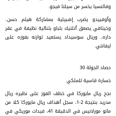
وفالنسيا يخسر من سيلتا فيجو.
وأوفييدو يضرب إشبيلية بمشاركة هيثم حسن..
وخيتافي يصعق أتلتيك بلباو بثنائية نظيفة في عقر
داره.. وريال سوسيداد يستعيد توازنه بفوزه على
ليفانتي.
حصاد الجولة 30
خسارة قاسية للملكي
نجح ريال مايوركا في خطف الفوز على نظيره ريال
مدريد بنتيجة 2-1، سجل أهداف ريال مايوركا كلا من
مانو مورلانيس في الدقيقة 41، فيدات موريكي في