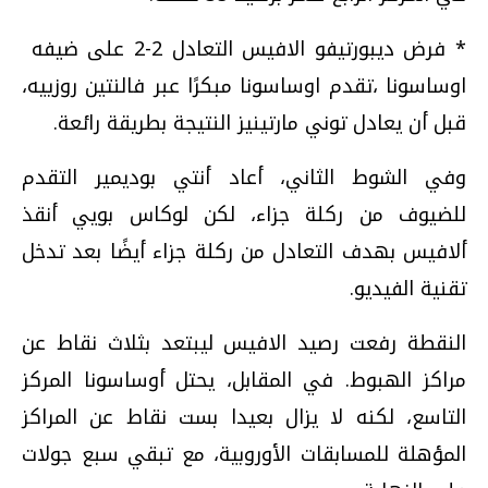
* فرض ديبورتيفو ​الافيس​ التعادل 2-2 على ضيفه ​
اوساسونا​ ،تقدم اوساسونا مبكرًا عبر فالنتين روزييه،
قبل أن يعادل توني مارتينيز النتيجة بطريقة رائعة.
وفي الشوط الثاني، أعاد أنتي بوديمير التقدم
للضيوف من ركلة جزاء، لكن لوكاس بويي أنقذ
ألافيس بهدف التعادل من ركلة جزاء أيضًا بعد تدخل
تقنية الفيديو.
النقطة رفعت رصيد الافيس ليبتعد بثلاث نقاط عن
مراكز الهبوط. في المقابل، يحتل أوساسونا المركز
التاسع، لكنه لا يزال بعيدا بست نقاط عن المراكز
المؤهلة للمسابقات الأوروبية، مع تبقي سبع جولات