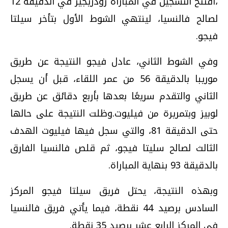
،افتتح التسجيل في المباراة رودريجيز في الدقيقة 12
لصالح فالنسيا، لينتهي الشوط الأول بتأخر سيلتا
فيجو.
وفي الشوط الثاني، عادل فيجو النتيجة عن طريق
موريبا بالدقيقة 56 من عمر اللقاء، قبل أن يسجل
الثاني والتقدم سريعًا بعدها بأربع دقائق عن طريق
لوبيز وبتمريرة من فيليوت.وظلت النتيجة على حالها
حتى الدقيقة 81، والتي سجل فيها فيليوت الهدف
الثالث لصالح سليتا فيجو، ثم قلص فالنسيا الفارق
بالدقيقة 93 بنهاية المباراة.
وبهذه النتيجة، يحتل فريق سيلتا فيجو المركز
السادس برصيد 44 نقطة، فيما يأتي فريق فالنسيا
في المركز الرابع عشر برصيد 35 نقطة.