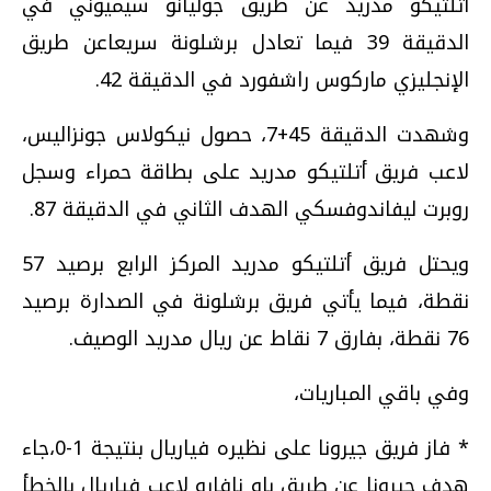
أتلتيكو مدريد عن طريق جوليانو سيميوني في
الدقيقة 39 فيما تعادل برشلونة سريعاعن طريق
الإنجليزي ماركوس راشفورد في الدقيقة 42.
وشهدت الدقيقة 45+7، حصول نيكولاس جونزاليس،
لاعب فريق أتلتيكو مدريد على بطاقة حمراء وسجل
روبرت ليفاندوفسكي الهدف الثاني في الدقيقة 87.
ويحتل فريق أتلتيكو مدريد المركز الرابع برصيد 57
نقطة، فيما يأتي فريق برشلونة في الصدارة برصيد
76 نقطة، بفارق 7 نقاط عن ريال مدريد الوصيف.
وفي باقي المباريات،
* فاز فريق جيرونا على نظيره فياريال بنتيجة 1-0،جاء
هدف جيرونا عن طريق باو نافارو لاعب فياريال بالخطأ