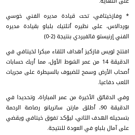
على النهاية.
* وفازخيتافي، تحت قيادة مديره الفني خوسي
بوردالاس، على نظيره أتلتيك بلباو بقيادة مديره
الفني إرنيستو فالفيردي بنتيجة (2-0)
افتتح لويس فازكيز أهداف اللقاء مبكرا لخيتافي في
الدقيقة 14 من عمر الشوط الأول، مما أربك حسابات
أصحاب الأرض وسمح للضيوف بالسيطرة على مجريات
اللعب دفاعيا.
وفي الدقائق الأخيرة من عمر المباراة، وتحديدا في
الدقيقة 90، أطلق مارتن ساتريانو رصاصة الرحمة
بتسجيله الهدف الثاني، ليؤكد تفوق خيتافي ويقضي
على آمال بلباو في العودة للنتيجة.