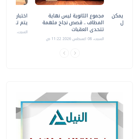
 .. هل يمكن
مجموع الثانوية ليس نهاية
اختبارات القد
ف نتعامل
المطاف .. قصص نجاح ملهمة
يتم تنظيمها 
تتحدى العقبات
السبت، 18 يوليو 2026 09:22 ص
السبت، 08 اغسطس 2026 11:22 ص