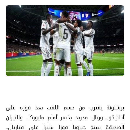
برشلونة يقترب من حسم اللقب بعد فوزه على
أتلتيكو.. وريال مدريد يخسر أمام مايوركا.. والنيران
الصديقة تمنح جيرونا فوزا مثيرا على فياريال..