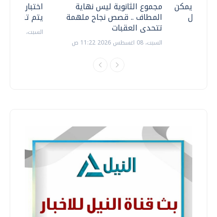
 .. هل يمكن
مجموع الثانوية ليس نهاية
اختبارات القد
ف نتعامل
المطاف .. قصص نجاح ملهمة
يتم تنظيمها 
تتحدى العقبات
السبت، 18 يوليو 2026 09:22 ص
السبت، 08 اغسطس 2026 11:22 ص