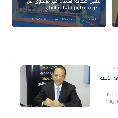
نيفين شحاتة:اهتمام غير مسبوق من
خ
الدولة بتطوير التعليم الفني
ي
أماني فتحي
الأربعاء، 05 اغسطس 2026 10:52 م
مج الأندية
ب إدارة
بيانات