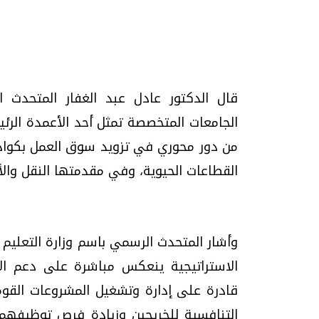
قال الدكتور عادل عبد الغفار المتحدث ا
تحقيقات وحوارات
الجامعات المتخصصة تمثل أحد الأعمدة الرئي
من دور محوري في تزويد سوق العمل بكوادر
القطاعات الحيوية، وفي مقدمتها النقل والأ
موجات الطقس الساخنة.. لماذا تحدث وكيف
فيديو.. الإعلام الر
وأشار المتحدث الرسمي باسم وزارة التعليم 
نواجهها؟
وتحديات هائلة
الاستراتيجية ينعكس مباشرة على دعم الأ
الخميس، 23 يوليو 2026 05:18 م
الخميس، 30 يوليو 2026 01:09 م
قادرة على إدارة وتشغيل المشروعات القومي
التنافسية للخريجين وزيادة فرص توظيفهم، 