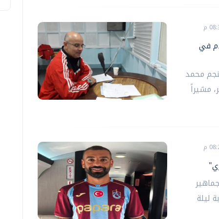
دم في
لنجم محمد
 مشيراً
ي"
جماهير
ة ليلة