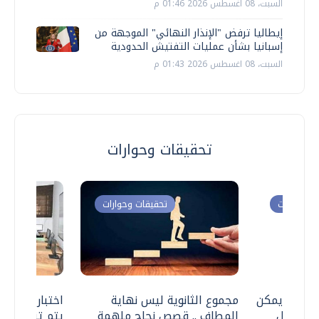
السبت، 08 اغسطس 2026 01:46 م
إيطاليا ترفض "الإنذار النهائي" الموجهة من
إسبانيا بشأن عمليات التفتيش الحدودية
السبت، 08 اغسطس 2026 01:43 م
تحقيقات وحوارات
ت وحوارات
تحقيقات وحوارات
 .. هل يمكن
مجموع الثانوية ليس نهاية
اختبارات القد
ف نتعامل
المطاف .. قصص نجاح ملهمة
يتم تنظيمها 