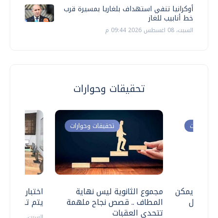
أوكرانيا تنفي استهداف بلغاريا بمسيرة قرب
خط أنابيب للغاز
السبت، 08 اغسطس 2026 09:44 م
تحقيقات وحوارات
ت وحوارات
تحقيقات وحوارات
 .. هل يمكن
مجموع الثانوية ليس نهاية
اختبارات القد
ف نتعامل
المطاف .. قصص نجاح ملهمة
يتم تنظيمها 
تتحدى العقبات
السبت، 18 يوليو 2026 09:22 ص