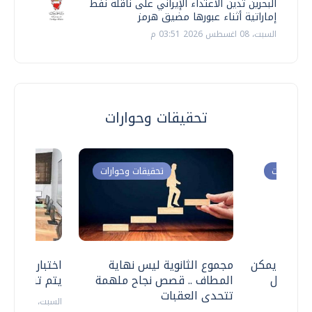
البحرين تدين الاعتداء الإيراني على ناقلة نفط
إماراتية أثناء عبورها مضيق هرمز
السبت، 08 اغسطس 2026 03:51 م
تحقيقات وحوارات
ت وحوارات
تحقيقات وحوارات
 .. هل يمكن
مجموع الثانوية ليس نهاية
اختبارات القد
ف نتعامل
المطاف .. قصص نجاح ملهمة
يتم تنظيمها 
تتحدى العقبات
السبت، 18 يوليو 2026 09:22 ص