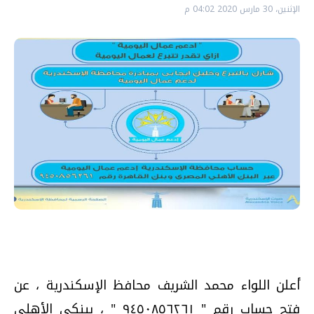
الإثنين، 30 مارس 2020 04:02 م
أعلن اللواء محمد الشريف محافظ الإسكندرية ، عن
فتح حساب رقم " ٩٤٥٠٨٥٦٢٦١ " ، ببنكي الأهلي