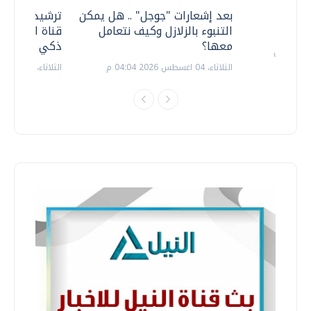
معي ..
بعد إشعارات "جوجل" .. هل يمكن
ترشيدا للمياه
التنبوء بالزلازل وكيف نتعامل
قناة السويس 
معها؟
ذكي بالطاقة
الثلاثاء، 04 اغسطس 2026 04:04 م
الثلاثاء، 14 يوليو 2026 06:11 م