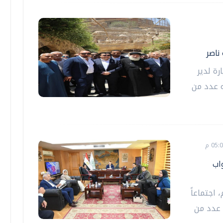
ناصر
رة لدير
ه عدد من
اب
اجتماعاً
 عدد من