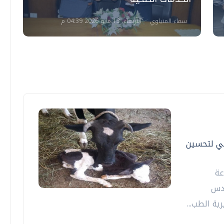
سماء المنياوي
الأربعاء، 13 مايو 2026 04:39 م
عي لتحسين
عة
ندس
ة الطب...