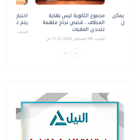
 .. هل يمكن
مجموع الثانوية ليس نهاية
اختبارات القد
ف نتعامل
المطاف .. قصص نجاح ملهمة
يتم تنظيمها 
تتحدى العقبات
السبت، 18 يوليو 2026 09:22 ص
السبت، 08 اغسطس 2026 11:22 ص