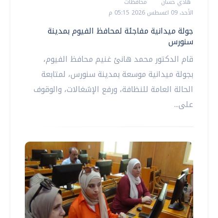
هادي حسان
محافظات
الأحد، 09 اغسطس 2026 05:15 م
جولة ميدانية مفاجئة لمحافظ الفيوم بمدينة
سنورس
قام الدكتور محمد هانئ غنيم محافظ الفيوم،
بجولة ميدانية موسعة بمدينة سنورس، لمتابعة
الحالة العامة للنظافة، ورفع الإشغالات، والوقوف
على...