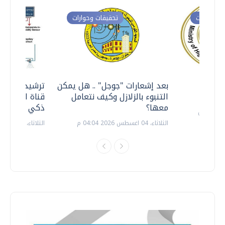
ت وحوارات
تحقيقات وحوارات
معي ..
بعد إشعارات "جوجل" .. هل يمكن
ترشيدا للمياه
التنبوء بالزلازل وكيف نتعامل
قناة السويس 
معها؟
ذكي بالطاقة
الثلاثاء، 04 اغسطس 2026 04:04 م
الثلاثاء، 14 يوليو 2026 06:11 م