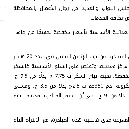
جلس النواب والعديد من رجال الأعمال بالمحافظة
 بكافة الخدمات.
لغذائية الأساسية بأسعار مخفضة تخفيفًا عن كاهل
كما أكد محافظ المنوفية علي بدء تفعيل المبادرة من يوم الإثنين المقبل في عدد 20 هايبر
مركز ومدينة، وتقتصر على السلع الأساسية كالسكر
والزيت والمكرونة والمسلي والأرز بأسعار مخفضة، بحيث يباع السكر ب 7.75 ج بدلًا من 9.5 ج،
والزيت 900م ب 14.5 ج بدلًا من 17 ج، ومكرونة أدم 350جم ب 2.5ج بدلًا من 3.5 ج، ومسلي
روابي ب 36 ج بدلا من 40 ج، وأرز ب 7.75 ج بدلا من 9 ج، على أن تستمر المبادرة لمدة 15 يوم
عرفة مدى فاعلية هذه المبادرة، مع الالتزام التام