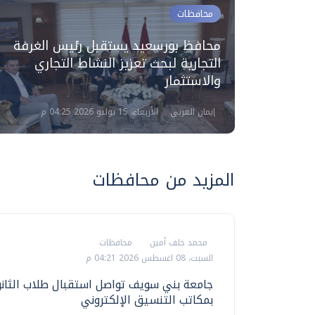
محافظات
لليوم
محافظ بورسعيد يستقبل رئيس الغرفة
التجارية لبحث تعزيز النشاط التجاري
والاستثمار
إيمان العربي
الأربعاء، 15 يوليو 2026 04:25 م
المزيد من محافظات
محمد خلف أمين
محافظات
السبت، 08 اغسطس 2026 04:21 م
جامعة بني سويف تواصل استقبال طلاب الثانو
بمكاتب التنسيق الإلكتروني