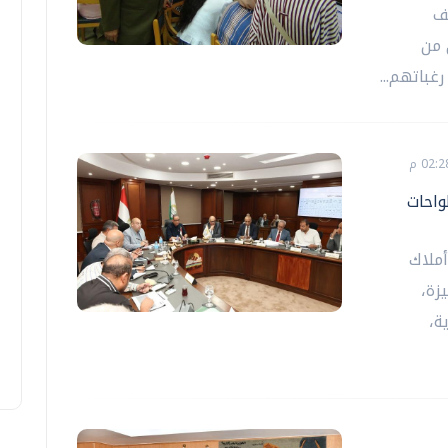
ف
 من
غباتهم...
واحات
أملاك
زة،
ة،