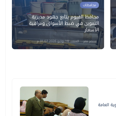
محافظات
محافظ الفيوم يتابع جهود مديرية
ن
التموين في ضبط الأسواق ومراقبة
م
الأسعار
و
منتصر نضر
السبت، 18 يوليو 2026 01:07 م
ية العامة