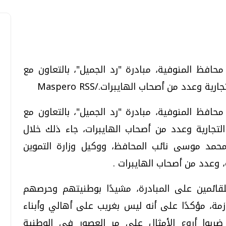
 محافظ المنوفية، مبادرة "رد الجميل"، بالتعاون مع
تحقيقات وحوارات
تحقيقات وحوارات
 وعدد من أصحاب الهايبرات./Maspero RSS
 محافظ المنوفية، مبادرة "رد الجميل"، بالتعاون مع
 التجارية وعدد من أصحاب الهايبرات، جاء ذلك خلال
 محمد موسى نائب المحافظ، ووكيل وزارة التموين
ة، وعدد من أصحاب الهايبرات .
معي .. تساؤلات
بعد إشعارات "جوجل" .. هل يمكن التنبوء
بالزلازل وكيف نتعامل معها؟
لقائمين على المبادرة، مشيدًا بوطنيتهم وحرصهم
الثلاثاء، 04 اغسطس 2026 04:04 م
مة، مؤكدًا على أنه ليس بغريب على أهالي وأبناء
ربوا أروع الأمثال على مر العصور في الوطنية