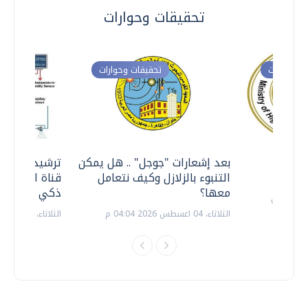
تحقيقات وحوارات
ت وحوارات
تحقيقات وحوارات
معي ..
بعد إشعارات "جوجل" .. هل يمكن
ترشيدا للمياه
التنبوء بالزلازل وكيف نتعامل
قناة السويس 
معها؟
ذكي بالطاقة
الثلاثاء، 04 اغسطس 2026 04:04 م
الثلاثاء، 14 يوليو 2026 06:11 م