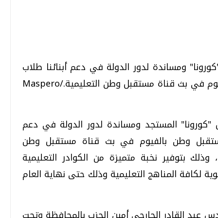
تحقيقات وحوارات
تحقيقات وحوارات
"كورونا" ومساندة لدور الدولة في دعم أبنائنا طلاب
الثانوية العامة بدأ حزب "مستقبل وطن بالفيوم في بث قناة مستقبل وطن التعليمية./Maspero
وس "كورونا" المستجد ومساندة لدور الدولة في دعم
 "مستقبل وطن بالفيوم في بث قناة مستقبل وطن
قمي.. تقنيات واعدة
دليلك للتنسيق الجامعي .. تساؤلات
وإجابات
 وذلك بتوفير نخبة متميزة من الكوادر التعليمية
السبت، 01 اغسطس 2026 10:25 ص
انوية لكافة المناهج التعليمية وذلك حتى نهاية العام
س عبد القادر الجارحي أمين الحزب بالمحافظة وتحت