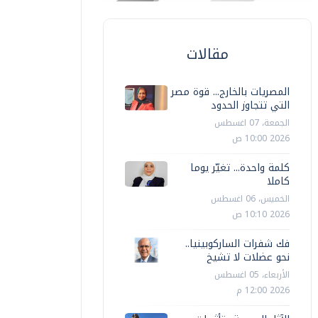
محافظات
حافظ الفيوم يراجع خطط المديريات
استقبال عيد الأضحى ويرفع حالة
حملات توع
مقالات
لطوارئ
مع قرب ح
المصريات بالخارج... قوة مصر
منتصر نضر
الثلاثاء، 19 مايو 2026 04:33 م
هادي حسان
التي تتجاوز الحدود
الجمعة، 07 اغسطس
2026 10:00 ص
كلمة واحدة... تغيّر يوما
كاملا
الخميس، 06 اغسطس
2026 10:10 ص
فك شفرات الساركوبينيا..
نحو عضلات لا تشيخ
الأربعاء، 05 اغسطس
2026 12:00 م