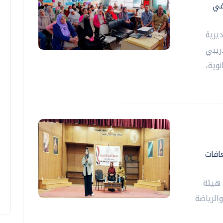
في
يرية
دريبي
وية،
افات
 هيئة
الرياضة