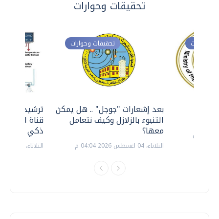
تحقيقات وحوارات
ت وحوارات
تحقيقات وحوارات
معي ..
بعد إشعارات "جوجل" .. هل يمكن
ترشيدا للمياه
التنبوء بالزلازل وكيف نتعامل
قناة السويس 
معها؟
ذكي بالطاقة
الثلاثاء، 04 اغسطس 2026 04:04 م
الثلاثاء، 14 يوليو 2026 06:11 م