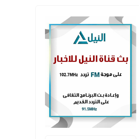
محافظات
محافظات
محافظ الف
صحة الفيوم: فحص 311 طالب وطالبة
لاستقبال 
لكشف المبكر عن روماتيزم القلب
الطوارئ
هادي حسان
الخميس، 07 مايو 2026 06:41 م
منتصر نضر