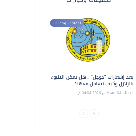
تحقيقات وحوارات
بعد إشعارات "جوجل" .. هل يمكن التنبوء
ترشيدا للمياه والطاق
بالزلازل وكيف نتعامل معها؟
السويس تبتكر نظام ر
الشمسية
الثلاثاء، 04 اغسطس 2026 04:04 م
الثلاثاء، 14 يوليو 2026 06:11 م