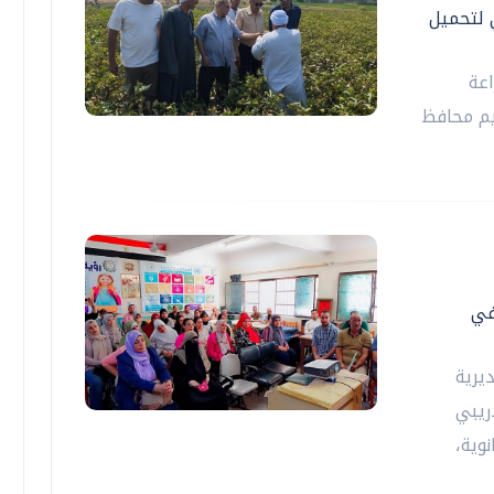
 لتحميل
اعة
يم محافظ
في
يرية
دريبي
وية،