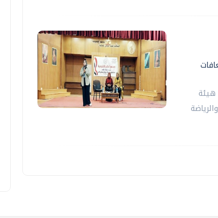
افات
 هيئة
الرياضة