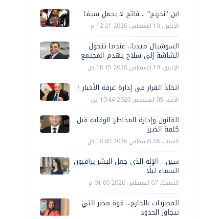
ابن "نجريج" .. فاتح لا يحمل سيفا
الإثنين، 10 اغسطس 2026 12:21 م
السوشيال ميديا.. عندما تتحول
الشاشة إلى سلاح يهدم المجتمع
الإثنين، 10 اغسطس 2026 10:15 ص
اتخاذ القرار في إدارة غرفة الأخبار !
الأحد، 09 اغسطس 2026 10:44 ص
القانون وإدارة المخاطر: الوقاية قبل
كلفة الضرر
السبت، 08 اغسطس 2026 10:00 ص
سين… الإله الذي جعل البشر يراقبون
السماء ليلًا
الجمعة، 07 اغسطس 2026 01:00 م
المصريات بالخارج... قوة مصر التي
تتجاوز الحدود