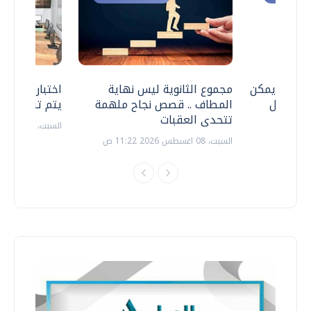
 .. هل يمكن
مجموع الثانوية ليس نهاية
اختبارات القد
ف نتعامل
المطاف .. قصص نجاح ملهمة
يتم تنظيمها 
تتحدى العقبات
السبت، 18 يوليو 2026 09:22 ص
السبت، 08 اغسطس 2026 11:22 ص