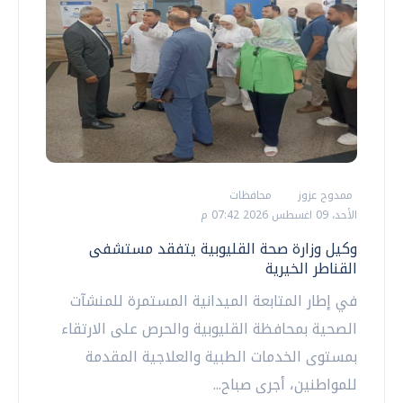
ممدوح عزوز
محافظات
الأحد، 09 اغسطس 2026 07:42 م
وكيل وزارة صحة القليوبية يتفقد مستشفى
القناطر الخيرية
في إطار المتابعة الميدانية المستمرة للمنشآت
الصحية بمحافظة القليوبية والحرص على الارتقاء
بمستوى الخدمات الطبية والعلاجية المقدمة
للمواطنين، أجرى صباح...