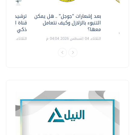
معي ..
بعد إشعارات "جوجل" .. هل يمكن
ترشيدا للمياه
التنبوء بالزلازل وكيف نتعامل
قناة السويس 
معها؟
ذكي بالطاقة
الثلاثاء، 04 اغسطس 2026 04:04 م
الثلاثاء، 14 يوليو 2026 06:11 م