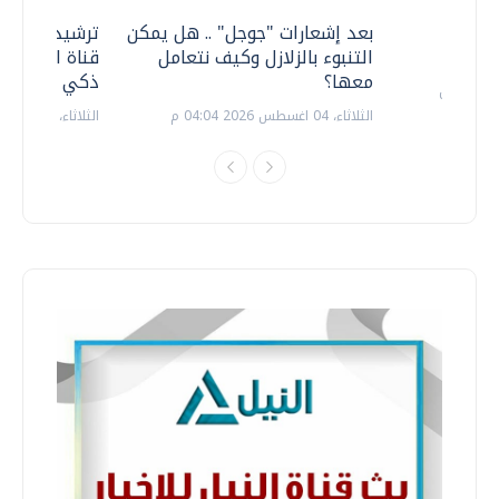
معي ..
بعد إشعارات "جوجل" .. هل يمكن
ترشيدا للمياه
التنبوء بالزلازل وكيف نتعامل
قناة السويس 
معها؟
ذكي بالطاقة
الثلاثاء، 04 اغسطس 2026 04:04 م
الثلاثاء، 14 يوليو 2026 06:11 م