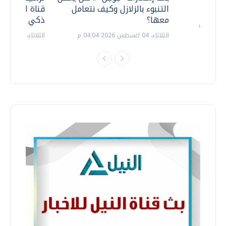
التنبوء بالزلازل وكيف نتعامل
قناة السويس 
معها؟
ذكي بالطاقة
الثلاثاء، 04 اغسطس 2026 04:04 م
الثلاثاء، 14 يوليو 2026 06:11 م