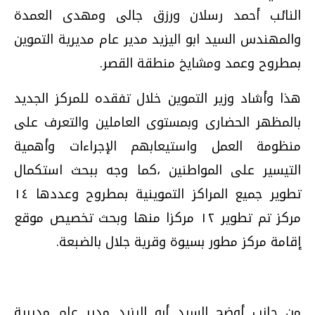
النائب أحمد رسلان ورزق جالى ومهدى العمدة
والمهندس السيد ابو اليزيد مدير عام مديرية التموين
بمطروح وعمد ومشايخ منطقة القصر.
هذا وأشاد وزير التموين خلال تفقده للمركز الجديد
بالمظهر الحضارى وبمستوى العاملين والتعرف على
منظومة العمل واستيعابهم الإجراءات وأهمية
التيسير على المواطنين ،
كما وجه ببحث استكمال
تطوير جميع المراكز التموينية بمطروح وعددها ١٤
مركز تم تطوير ١٢ مركزا منها وبحث تخصيص موقع
إقامة مركز مطور بسيوة وقرية جلال بالضبعة.
من جانب أوضح السيد أبو اليزيد مدير عام مديرية