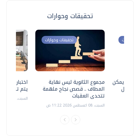
تحقيقات وحوارات
ت وحوارات
تحقيقات وحوارات
 .. هل يمكن
مجموع الثانوية ليس نهاية
اختبارات القد
ف نتعامل
المطاف .. قصص نجاح ملهمة
يتم تنظيمها 
تتحدى العقبات
السبت، 18 يوليو 2026 09:22 ص
السبت، 08 اغسطس 2026 11:22 ص