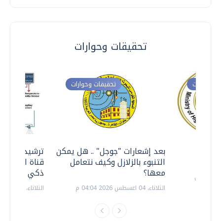
تحقيقات وحوارات
ت وحوارات
تحقيقات وحوارات
معي ..
بعد إشعارات "جوجل" .. هل يمكن
ترشيدا للمياه
التنبوء بالزلازل وكيف نتعامل
قناة السويس 
معها؟
ذكي بالطاقة
الثلاثاء، 04 اغسطس 2026 04:04 م
الثلاثاء، 14 يوليو 2026 06:11 م