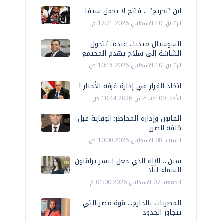
ابن "نجريج" .. فاتح لا يحمل سيفا
الإثنين، 10 اغسطس 2026 12:21 م
السوشيال ميديا.. عندما تتحول
الشاشة إلى سلاح يهدم المجتمع
الإثنين، 10 اغسطس 2026 10:15 ص
اتخاذ القرار في إدارة غرفة الأخبار !
الأحد، 09 اغسطس 2026 10:44 ص
القانون وإدارة المخاطر: الوقاية قبل
كلفة الضرر
السبت، 08 اغسطس 2026 10:00 ص
سين… الإله الذي جعل البشر يراقبون
السماء ليلًا
الجمعة، 07 اغسطس 2026 01:00 م
المصريات بالخارج... قوة مصر التي
تتجاوز الحدود