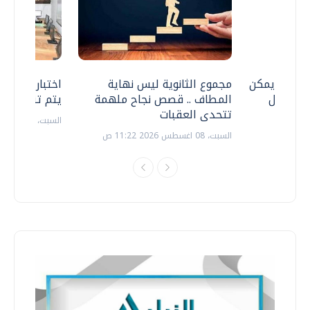
 .. هل يمكن
مجموع الثانوية ليس نهاية
اختبارات القد
ف نتعامل
المطاف .. قصص نجاح ملهمة
يتم تنظيمها 
تتحدى العقبات
السبت، 18 يوليو 2026 09:22 ص
السبت، 08 اغسطس 2026 11:22 ص