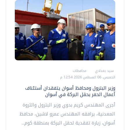
سيد بغدادي
محافظات
الخميس، 06 اغسطس 2026 12:54 م
وزير البترول ومحافظ أسوان يتفقدان أستئناف
أعمال الحفر بحقل البركة في أسوان
أجرى المهندس كريم بدوي وزير البترول والثروة
المعدنية، يرافقه المهندس عمرو لاشين، محافظ
أسوان، زيارة تفقدية لحقل البركة بمنطقة كوم...