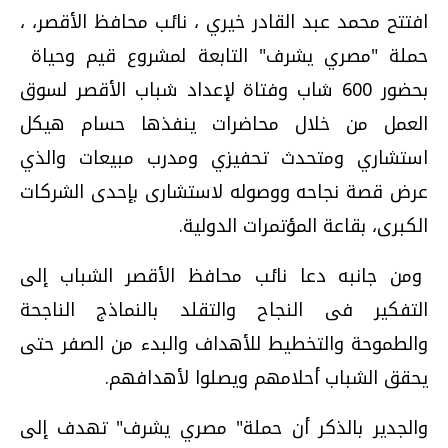
افتتح محمد عبد القادر خيري ، نائب محافظ الأقصر، ،
حملة "مصري يشرف" التابعة لمشروع قيم وحياة
بحضور 600 شاب وفتاة لإعداد شباب الأقصر لسوق
العمل من خلال محاضرات ينفذها حسام هيكل
استشاري ومتحدث تحفيزي ومدرب مبيعات والذي
عرض قصة نجاحه ووصوله لاستشارى بإحدى الشركات
الكبرى، بقاعة المؤتمرات الدولية
.
ومن جانبه دعا نائب محافظ الأقصر الشباب إلى
التفكير فى النجاح والتقلد بالنماذج الناجحة
والطموحة والتخطيط للأهداف والبدء من الصفر حتى
يحقق الشباب أحلامهم ويصلوا لأهدافهم
.
والجدير بالذكر أن حملة" مصري يشرف" تهدف إلى