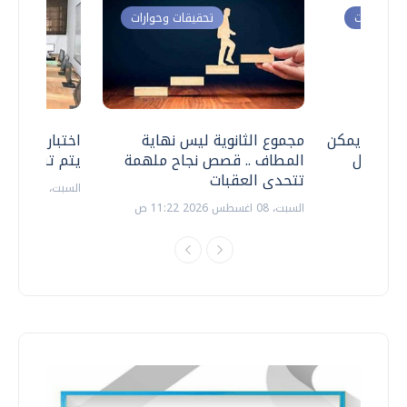
ت وحوارات
تحقيقات وحوارات
 .. هل يمكن
مجموع الثانوية ليس نهاية
اختبارات القد
ف نتعامل
المطاف .. قصص نجاح ملهمة
يتم تنظيمها 
تتحدى العقبات
السبت، 18 يوليو 2026 09:22 ص
السبت، 08 اغسطس 2026 11:22 ص