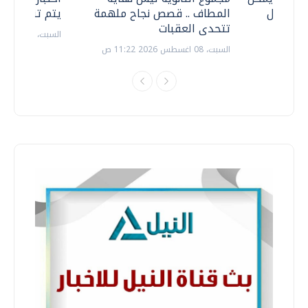
ف نتعامل
المطاف .. قصص نجاح ملهمة
يتم تنظيمها 
تتحدى العقبات
السبت، 18 يوليو 2026 09:22 ص
السبت، 08 اغسطس 2026 11:22 ص